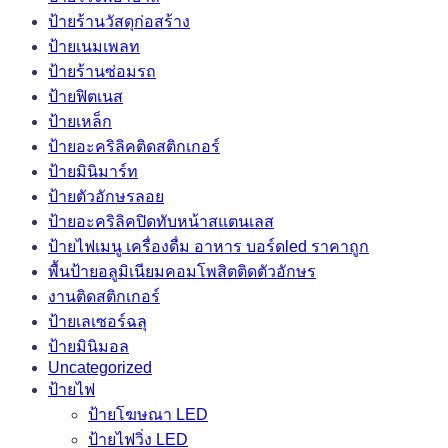
ป้ายร้านวัสดุก่อสร้าง
ป้ายเนมเพลท
ป้ายร้านซ่อมรถ
ป้ายฟิตเนส
ป้ายเหล็ก
ป้ายอะคริลิคติดสติกเกอร์
ป้ายมินิมาร์ท
ป้ายตัวอักษรลอย
ป้ายอะคริลิคปิดทับหน้าสแตนเลส
ป้ายไฟเมนู เครื่องดื่ม อาหาร บอร์ดled ราคาถูก
พื้นป้ายอลูมิเนียมคอมโพสิตติดตัวอักษร
งานติดสติกเกอร์
ป้ายเลเซอร์ฉลุ
ป้ายมินิมอล
Uncategorized
ป้ายไฟ
ป้ายโฆษณา LED
ป้ายไฟวิ่ง LED