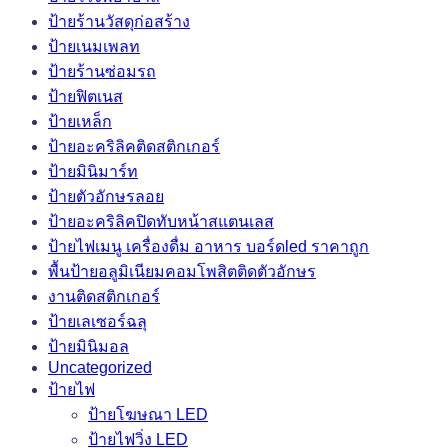
ป้ายร้านวัสดุก่อสร้าง
ป้ายเนมเพลท
ป้ายร้านซ่อมรถ
ป้ายฟิตเนส
ป้ายเหล็ก
ป้ายอะคริลิคติดสติกเกอร์
ป้ายมินิมาร์ท
ป้ายตัวอักษรลอย
ป้ายอะคริลิคปิดทับหน้าสแตนเลส
ป้ายไฟเมนู เครื่องดื่ม อาหาร บอร์ดled ราคาถูก
พื้นป้ายอลูมิเนียมคอมโพสิตติดตัวอักษร
งานติดสติกเกอร์
ป้ายเลเซอร์ฉลุ
ป้ายมินิมอล
Uncategorized
ป้ายไฟ
ป้ายโฆษณา LED
ป้ายไฟวิ่ง LED