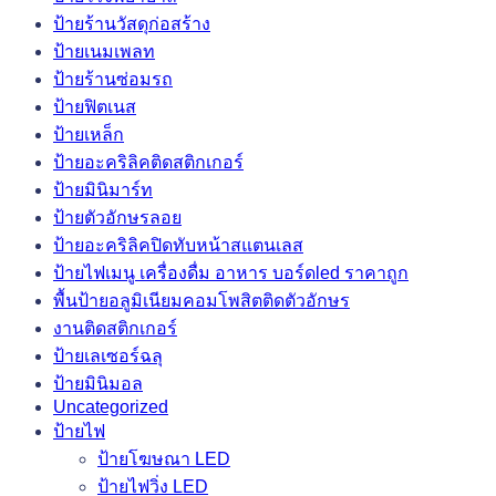
ป้ายร้านวัสดุก่อสร้าง
ป้ายเนมเพลท
ป้ายร้านซ่อมรถ
ป้ายฟิตเนส
ป้ายเหล็ก
ป้ายอะคริลิคติดสติกเกอร์
ป้ายมินิมาร์ท
ป้ายตัวอักษรลอย
ป้ายอะคริลิคปิดทับหน้าสแตนเลส
ป้ายไฟเมนู เครื่องดื่ม อาหาร บอร์ดled ราคาถูก
พื้นป้ายอลูมิเนียมคอมโพสิตติดตัวอักษร
งานติดสติกเกอร์
ป้ายเลเซอร์ฉลุ
ป้ายมินิมอล
Uncategorized
ป้ายไฟ
ป้ายโฆษณา LED
ป้ายไฟวิ่ง LED