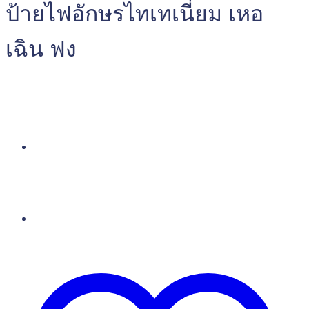
ป้ายไฟอักษรไทเทเนี่ยม เหอ
เฉิน ฟง