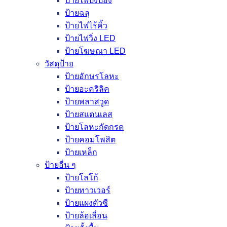
ป้ายไฟปิงปอง
ป้ายฉลุ
ป้ายไฟไร้คิ้ว
ป้ายไฟวิ่ง LED
ป้ายโฆษณา LED
วัสดุป้าย
ป้ายอักษรโลหะ
ป้ายอะคริลิค
ป้ายพลาสวูด
ป้ายสแตนเลส
ป้ายโลหะกัดกรด
ป้ายคอมโพสิต
ป้ายเหล็ก
ป้ายอื่น ๆ
ป้ายโลโก้
ป้ายทาวเวอร์
ป้ายแผงตัวซี
ป้ายล้อเลื่อน