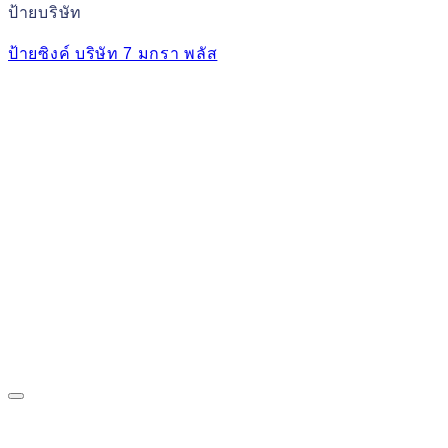
ป้ายบริษัท
ป้ายซิงค์ บริษัท 7 มกรา พลัส