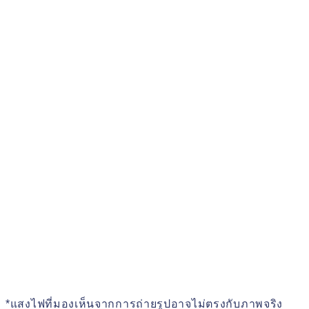
*แสงไฟที่มองเห็นจากการถ่ายรูปอาจไม่ตรงกับภาพจริง