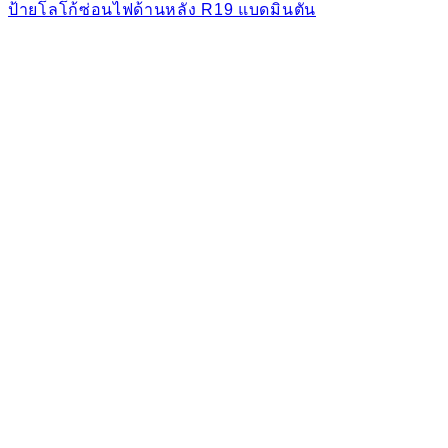
ป้ายโลโก้ซ่อนไฟด้านหลัง R19 แบดมินตัน