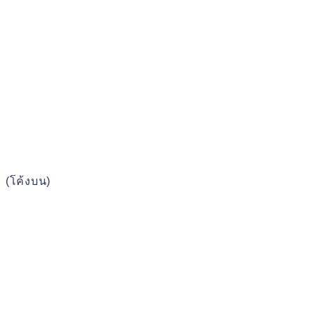
(โค้งบน)