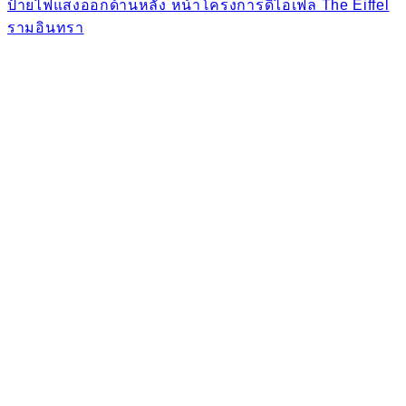
ป้ายไฟแสงออกด้านหลัง หน้าโครงการดิไอเฟล The Eiffel
รามอินทรา